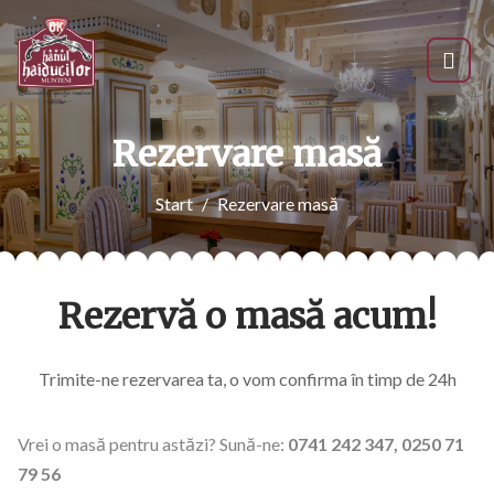
Rezervare masă
Start
Rezervare masă
Rezervă o masă acum!
Trimite-ne rezervarea ta, o vom confirma în timp de 24h
Vrei o masă pentru astăzi? Sună-ne:
0741 242 347, 0250 71
79 56