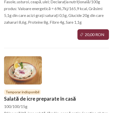
Fasole, usturoi, ceapă, ulei; Declarația nutrițională/100g
produs: Valoare energetică = 696,7kj/165,9 kcal, Grăsimi
5,1g din care acizi grași saturați 0,5g, Glucide 20g din care
zaharuri 8,6g, Proteine 8g, Fibre 4g, Sare 1,1g
20,00 RON
Temporar indisponibil
Salată de icre preparate în casă
100/100/15g