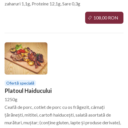
zaharuri 1,1g, Proteine 12,1g, Sare 0,3g
108,00 RON
Ofertă specială
Platoul Haiducului
1250g
Ceafă de porc, cotlet de porc cu os frăgezit, cârnați
țărănești, mititei, cartofi haiducești, salată asortată de
murături, muștar; (conține gluten, lapte și produse derivate),