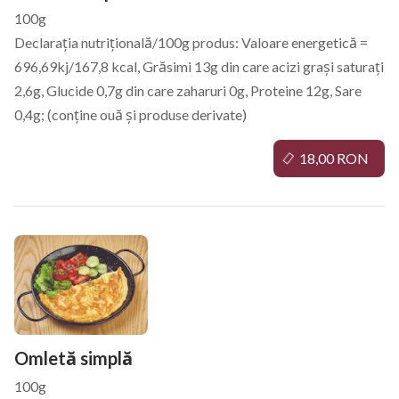
100g
Declarația nutrițională/100g produs: Valoare energetică =
696,69kj/167,8 kcal, Grăsimi 13g din care acizi grași saturați
2,6g, Glucide 0,7g din care zaharuri 0g, Proteine 12g, Sare
0,4g; (conține ouă și produse derivate)
18,00 RON
Omletă simplă
100g