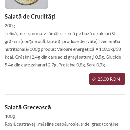
Salată de Crudități
200g
Țelină, mere, morcov, lămâie, cremă pe bază de uleiuri și
grăsimi (conține ouă, lapte și produse derivate), Declarația
nutrițională/100g produs: Valoare energetică = 118,1kj/38
kcal, Grăsimi 2,4g din care acizi grași saturați 0,5g, Glucide
5,4g din care zaharuri 2,7g, Proteine 0,8g, Sare 0,7g
25,00 RON
Salată Grecească
400g
Roșii, castraveți, măsline ceapă, roșie, ardei gras; (conține