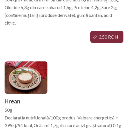
Glucide 6,3g din care zaharuri 1,6g, Proteine 4,2g, Sare 2g;
(conține muștar și produse derivate), gumă xantan, acid
citric.
3,50 RON
Hrean
50g
Declarația nutrițională/100g produs: Valoare energetică =
395kj/94 kcal, Grăsimi 1,7g din care acizi grași saturați 0,1g,