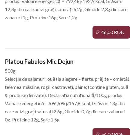
produs: Valoare energetică = 792,4kj/192,9 kcal, Grăsimi
12,3g din care acizi grași saturați 6,2g, Glucide 2,3g din care
zaharuri 1g, Proteine 16g, Sare 1,2g
46,00 RON
Platou Fabulos Mic Dejun
500g
Selecție de salamuri, ouă (la alegere – fierte, prăjite – omletă),
telemea, măsline, roșii, castraveți, pâine; (conține gluten, ouă
și produse derivate). Declarația nutrițională/100g produs:
Valoare energetică = 696,69kj/167,8 kcal, Grăsimi 13g din
care acizi grași saturați 2,6g, Glucide 0,7g din care zaharuri
0g, Proteine 12g, Sare 1,5g
54,00 RON