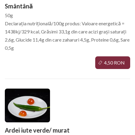
Smântână
50g
Declarația nutrițională/100g produs: Valoare energetică =
1438kj/329 kcal, Grăsimi 33,1g din care acizi grași saturați
2,6g, Glucide 11,4g din care zaharuri 4,5g, Proteine 0,6g, Sare
0,5g
4,50 RON
Ardei iute verde/ murat