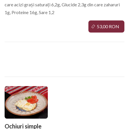
care acizi grași saturați 6,2g, Glucide 2,3g din care zaharuri
1g, Proteine 16g, Sare 1,2
53,00 RON
Gustări Calde
Ochiuri simple