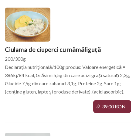
Ciulama de ciuperci cu mămăliguță
200/300g
Declarația nutrițională/100g produs: Valoare energetică =
386kj/84 kcal, Grăsimi 5,5g din care acizi grași saturați 2,3g,
Glucide 7,5g din care zaharuri 3,1g, Proteine 2g, Sare 1g;
(conține gluten, lapte și produse derivate), (acid ascorbic).
39,00 RON