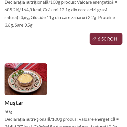
Declarația nutrițională/100g produs: Valoare energetică =
685,2kj/164,8 kcal, Grăsimi 12,1g din care acizi grași
saturați 3,6g, Glucide 11g din care zaharuri 2,2g, Proteine
3,6g, Sare 3,5g
6,50 RON
Muștar
50g
Declarația nutri-țională/100g produs: Valoare energetică =
364kj/87 kcal, Grăsimi 5g din care acizi grași saturați 0,3g,