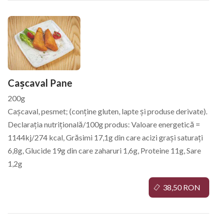
Cașcaval Pane
200g
Cașcaval, pesmet; (conține gluten, lapte și produse derivate).
Declarația nutrițională/100g produs: Valoare energetică =
1144kj/274 kcal, Grăsimi 17,1g din care acizi grași saturați
6,8g, Glucide 19g din care zaharuri 1,6g, Proteine 11g, Sare
1,2g
38,50 RON