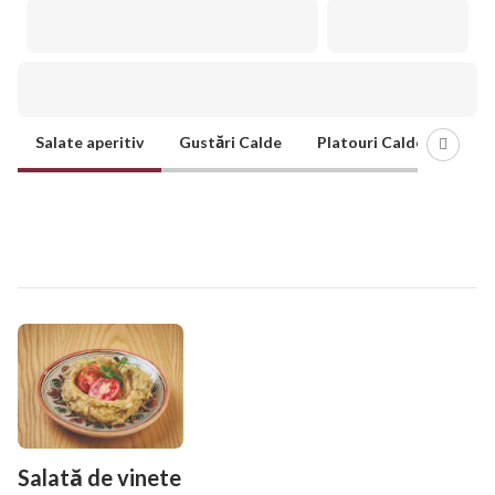
Ofertă
Salate aperitiv
Gustări Calde
Platouri Calde
Dive
Gustări Reci
Salată de vinete