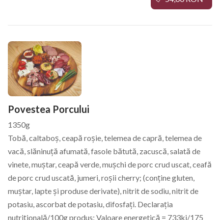
Povestea Porcului
1350g
Tobă, caltaboș, ceapă roșie, telemea de capră, telemea de
vacă, slăninuță afumată, fasole bătută, zacuscă, salată de
vinete, muștar, ceapă verde, mușchi de porc crud uscat, ceafă
de porc crud uscată, jumeri, roșii cherry; (conține gluten,
muștar, lapte și produse derivate), nitrit de sodiu, nitrit de
potasiu, ascorbat de potasiu, difosfați. Declarația
nutrițională/100g produs: Valoare energetică = 733kj/175