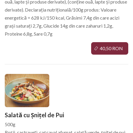
ouă, lapte și produse derivate), (conține ouă, lapte și produse
derivate). Declarația nutrițională/100g produs: Valoare
energetică = 628 kJ/150 kcal, Grăsimi 7,4g din care acizi
grași saturați 2,7g, Glucide 14g din care zaharuri 1,2g,
Proteine 6,8g, Sare 0,7g
40,50 RON
Salată cu Șnițel de Pui
500g
Roșii, castraveți, cașcaval afumat, salată verde, șnițel de pui,