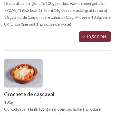
Declarația nutrițională/100g produs: Valoare energetică =
780,9kj/195,5 kcal, Grăsimi 14g din care acizi grași saturați
3,8g, Glucide 1,6g din care zaharuri 0,5g, Proteine 10,8g, Sare
0,4g; (conține ouă și produse derivate)
18,50 RON
Crochete de cașcaval
100g
Ou, cașcaval, făină; (conține gluten, ou, lapte și produse