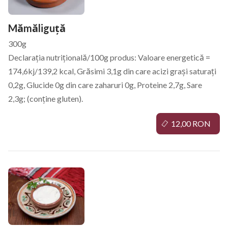
Mămăliguță
300g
Declarația nutrițională/100g produs: Valoare energetică =
174,6kj/139,2 kcal, Grăsimi 3,1g din care acizi grași saturați
0,2g, Glucide 0g din care zaharuri 0g, Proteine 2,7g, Sare
2,3g; (conține gluten).
12,00 RON