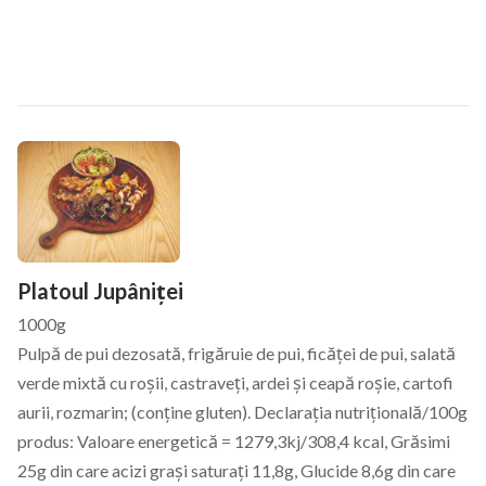
Platouri Calde
Platoul Jupâniței
1000g
Pulpă de pui dezosată, frigăruie de pui, ficăței de pui, salată
verde mixtă cu roșii, castraveți, ardei și ceapă roșie, cartofi
aurii, rozmarin; (conține gluten). Declarația nutrițională/100g
produs: Valoare energetică = 1279,3kj/308,4 kcal, Grăsimi
25g din care acizi grași saturați 11,8g, Glucide 8,6g din care