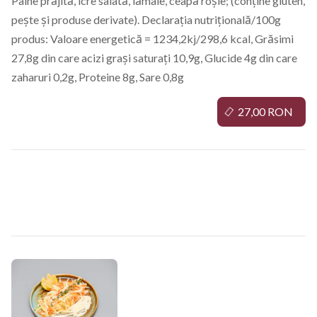
Pâine prăjită, icre salată, lămâie, ceapă roșie; (conține gluten,
pește și produse derivate). Declarația nutrițională/100g
produs: Valoare energetică = 1234,2kj/298,6 kcal, Grăsimi
27,8g din care acizi grași saturați 10,9g, Glucide 4g din care
zaharuri 0,2g, Proteine 8g, Sare 0,8g
27,00 RON
Salate aperitiv