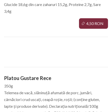
Glucide 18,6g din care zaharuri 15,2g, Proteine 2,7g, Sare
3,4g
4,50 RON
Platouri Reci
Platou Gustare Rece
350g
Telemea de vacă, slăninuță afumată de porc, jumări,
cârnăciori crud uscați, ceapă roșie, roșii; (conține gluten,
lapte și produse derivate). Declarația nutrițională/100g