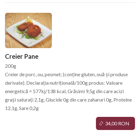
Creier Pane
200g
Creier de porc, ou, pesmet; (conține gluten, ouă și produse
derivate). Declarația nutrițională/100g produs: Valoare
energetică = 577kj/138 kcal, Grăsimi 9,5g din care acizi
grași saturați 2,1g, Glucide 0g din care zaharuri 0g, Proteine
12,1g, Sare 0,2g
34,00 RON