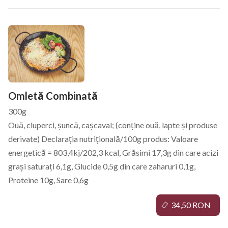
Omletă Combinată
300g
Ouă, ciuperci, șuncă, cașcaval; (conține ouă, lapte și produse
derivate) Declarația nutrițională/100g produs: Valoare
energetică = 803,4kj/202,3 kcal, Grăsimi 17,3g din care acizi
grași saturați 6,1g, Glucide 0,5g din care zaharuri 0,1g,
Proteine 10g, Sare 0,6g
34,50 RON