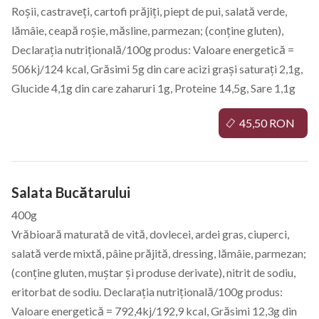
Roșii, castraveți, cartofi prăjiți, piept de pui, salată verde,
lămâie, ceapă roșie, măsline, parmezan; (conține gluten),
Declarația nutrițională/100g produs: Valoare energetică =
506kj/124 kcal, Grăsimi 5g din care acizi grași saturați 2,1g,
Glucide 4,1g din care zaharuri 1g, Proteine 14,5g, Sare 1,1g
45,50 RON
Salata Bucătarului
400g
Vrăbioară maturată de vită, dovlecei, ardei gras, ciuperci,
salată verde mixtă, pâine prăjită, dressing, lămâie, parmezan;
(conține gluten, muștar și produse derivate), nitrit de sodiu,
eritorbat de sodiu. Declarația nutrițională/100g produs:
Valoare energetică = 792,4kj/192,9 kcal, Grăsimi 12,3g din