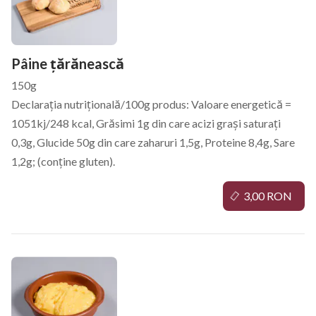
Pâine țărănească
150g
Declarația nutrițională/100g produs: Valoare energetică =
1051kj/248 kcal, Grăsimi 1g din care acizi grași saturați
0,3g, Glucide 50g din care zaharuri 1,5g, Proteine 8,4g, Sare
1,2g; (conține gluten).
3,00 RON