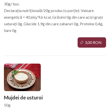
30g/ buc.
Declarația nutrițională/20g produs (o porție): Valoare
energetică = 40,6kj/9,6 kcal, Grăsimi 0g din care acizi grași
saturați 0g, Glucide 1,9g din care zaharuri 0g, Proteine 0,4g,
Sare 0g
3,00 RON
Mujdei de usturoi
50g