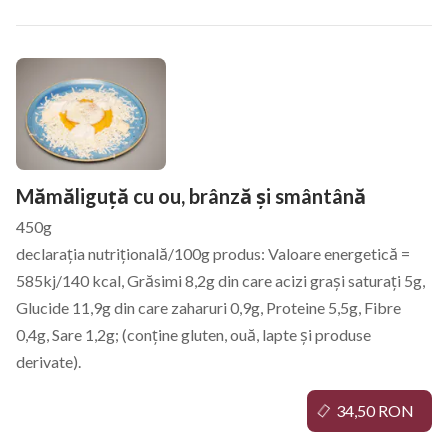
Mămăliguță cu ou, brânză și smântână
450g
declarația nutrițională/100g produs: Valoare energetică =
585kj/140 kcal, Grăsimi 8,2g din care acizi grași saturați 5g,
Glucide 11,9g din care zaharuri 0,9g, Proteine 5,5g, Fibre
0,4g, Sare 1,2g; (conține gluten, ouă, lapte și produse
derivate).
34,50 RON