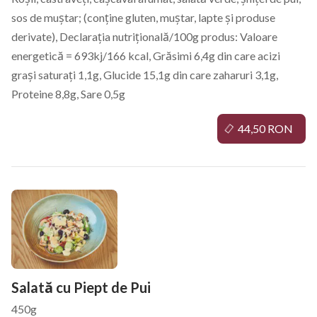
sos de muștar; (conține gluten, muștar, lapte și produse
derivate), Declarația nutrițională/100g produs: Valoare
energetică = 693kj/166 kcal, Grăsimi 6,4g din care acizi
grași saturați 1,1g, Glucide 15,1g din care zaharuri 3,1g,
Proteine 8,8g, Sare 0,5g
44,50 RON
Salată cu Piept de Pui
450g