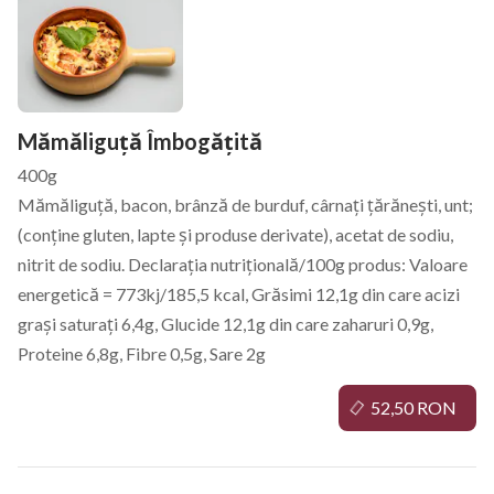
Mămăliguță Îmbogățită
400g
Mămăliguță, bacon, brânză de burduf, cârnați țărănești, unt;
(conține gluten, lapte și produse derivate), acetat de sodiu,
nitrit de sodiu. Declarația nutrițională/100g produs: Valoare
energetică = 773kj/185,5 kcal, Grăsimi 12,1g din care acizi
grași saturați 6,4g, Glucide 12,1g din care zaharuri 0,9g,
Proteine 6,8g, Fibre 0,5g, Sare 2g
52,50 RON